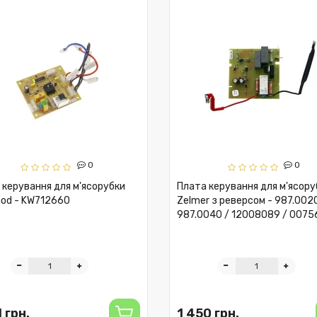
0
0
 керування для м'ясорубки
Плата керування для м'ясору
od - KW712660
Zelmer з реверсом - 987.0020
987.0040 / 12008089 / 0075
 грн.
1 450 грн.