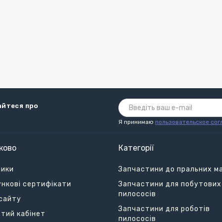
айтеся про
Я принимаю
пользовательское сог
ково
Категорії
ники
Запчастини до пральних м
нкові сертифікати
Запчастини для побутових
пилососів
сайту
Запчастини для роботів
тий кабінет
пилососів