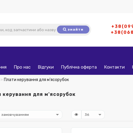
+38(09
знайти
+38(06
ння
Про нас
Відгуки
Публічна оферта
Контакти
Плати керування для м'ясорубок
 керування для м'ясорубок