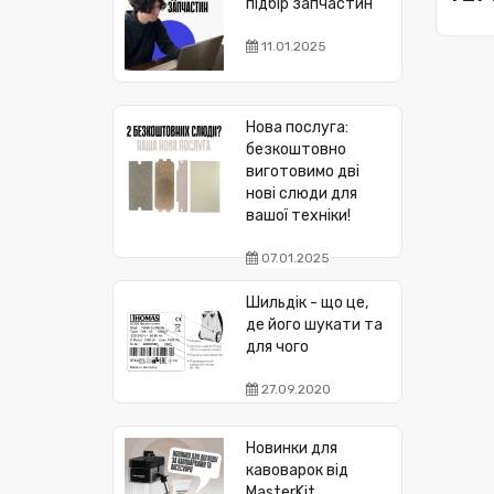
підбір запчастин
11.01.2025
Нова послуга:
безкоштовно
виготовимо дві
нові слюди для
вашої техніки!
07.01.2025
Шильдік - що це,
де його шукати та
для чого
27.09.2020
Новинки для
кавоварок від
MasterKit