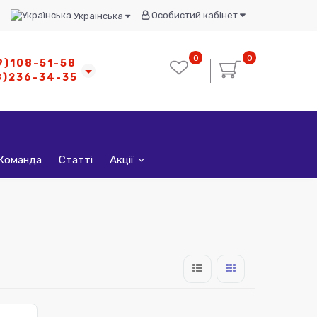
Особистий кабінет
Українська
0
0
9)108-51-58
8)236-34-35
Команда
Статті
Акції