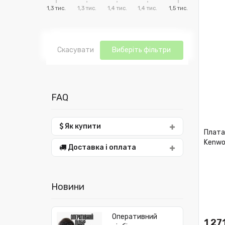
1,3 тис.
1,3 тис.
1,4 тис.
1,4 тис.
1,5 тис.
Скасувати
Виберіть фільтри
FAQ
Як купити
Плата
Kenwo
Доставка і оплата
Новини
Оперативний
1 271