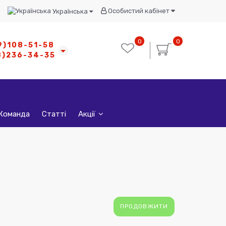
Особистий кабінет
Українська
0
0
9)108-51-58
8)236-34-35
Команда
Статті
Акції
ПРОДОВЖИТИ