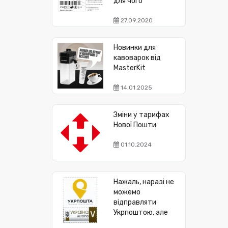
для чого
27.09.2020
Новинки для
кавоварок від
MasterKit
14.01.2025
Зміни у тарифах
Нової Пошти
01.10.2024
Нажаль, наразі не
можемо
відправляти
Укрпоштою, але