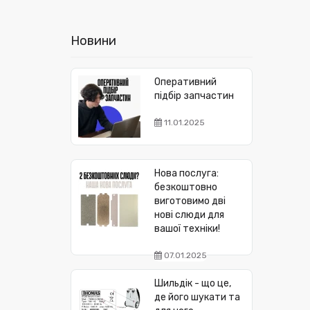
Новини
Оперативний
підбір запчастин
11.01.2025
Нова послуга:
безкоштовно
виготовимо дві
нові слюди для
вашої техніки!
07.01.2025
Шильдік - що це,
де його шукати та