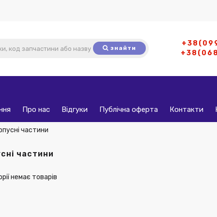
+38(09
знайти
+38(06
ння
Про нас
Відгуки
Публічна оферта
Контакти
рпусні частини
сні частини
орії немає товарів