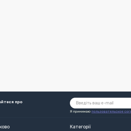
айтеся про
Я принимаю
пользовательское сог
ково
Категорії