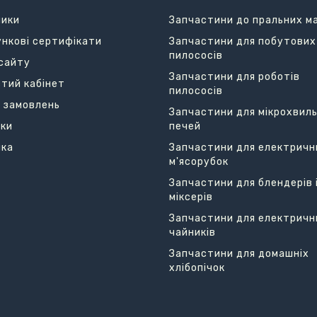
ники
Запчастини до пральних м
нкові сертифікати
Запчастини для побутових
пилососів
сайту
Запчастини для роботів
тий кабінет
пилососів
я замовлень
Запчастини для мікрохвил
ки
печей
лка
Запчастини для електричн
м'ясорубок
Запчастини для блендерів 
міксерів
Запчастини для електричн
чайників
Запчастини для домашніх
хлібопічок