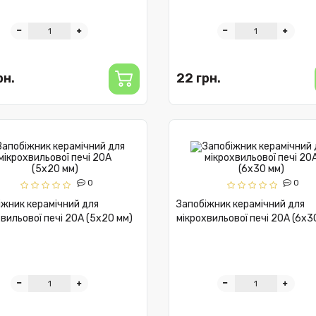
рн.
22 грн.
0
0
іжник керамічний для
Запобіжник керамічний для
вильової печі 20А (5x20 мм)
мікрохвильової печі 20А (6x3