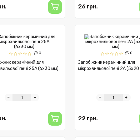
рн.
26 грн.
0
0
іжник керамічний для
Запобіжник керамічний для
вильової печі 25А (6x30 мм)
мікрохвильової печі 2А (5x20
рн.
22 грн.