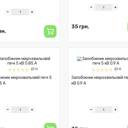
35 грн.
рн.
0
0
жник мікрохвильовій печі 5
Запобіжник мікрохвильовій пе
5 A
кВ 0.9 A