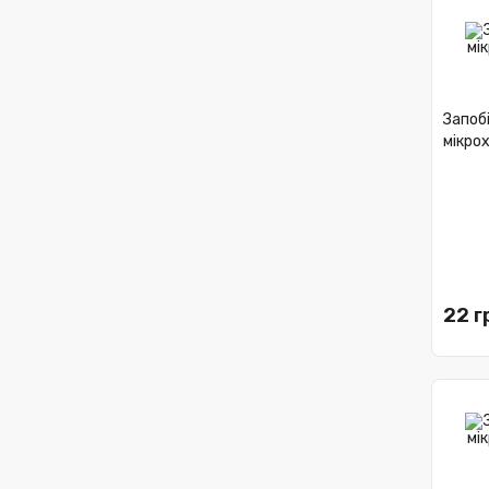
Запоб
мікрох
22 г