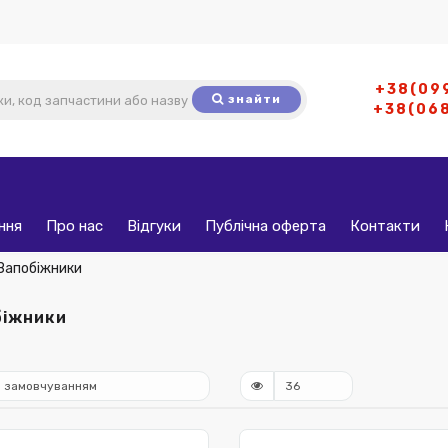
+38(09
знайти
+38(06
ння
Про нас
Відгуки
Публічна оферта
Контакти
Запобіжники
біжники