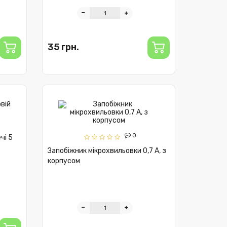
35 грн.
0
чі 5
Запобіжник мікрохвильовки 0,7 А, з
корпусом