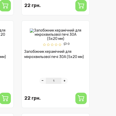
22 грн.
0
Запобіжник керамічний для
 мм)
мікрохвильової печі 30А (5x20 мм)
22 грн.