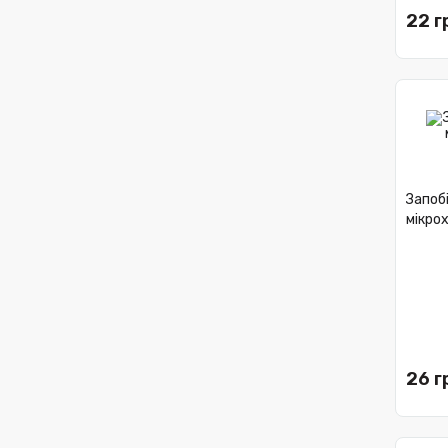
22 г
Запоб
мікрох
26 г