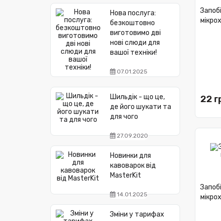
Запоб
Нова послуга:
мікрох
безкоштовно
виготовимо дві
нові слюди для
вашої техніки!
07.01.2025
Шильдік - що це,
22 г
де його шукати та
для чого
27.09.2020
Новинки для
кавоварок від
MasterKit
Запоб
14.01.2025
мікрох
Зміни у тарифах