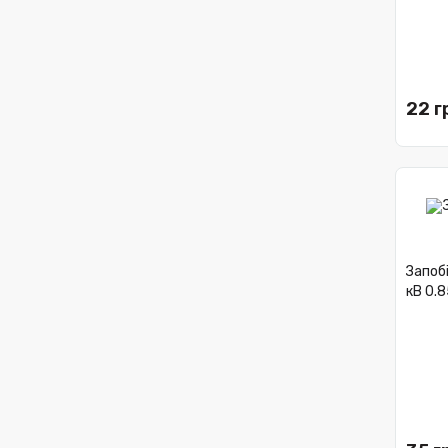
22 г
Запобі
кВ 0.8