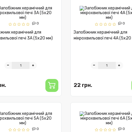
0
0
іжник керамічний для
Запобіжник керамічний для
вильової печі 3А (5x20 мм)
мікрохвильової печі 4А (5x20
рн.
22 грн.
0
0