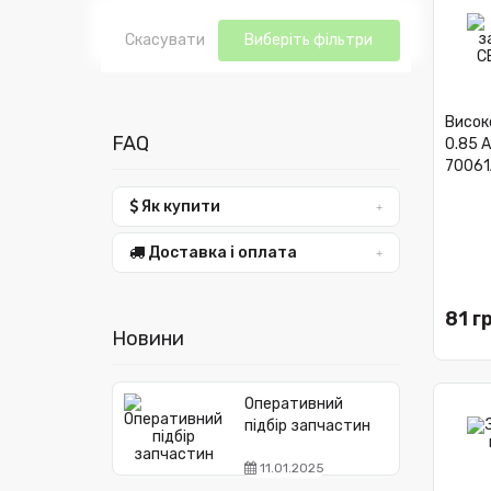
Скасувати
Виберіть фільтри
Висок
FAQ
0.85 
70061
Як купити
Доставка і оплата
81 г
Новини
Оперативний
підбір запчастин
11.01.2025