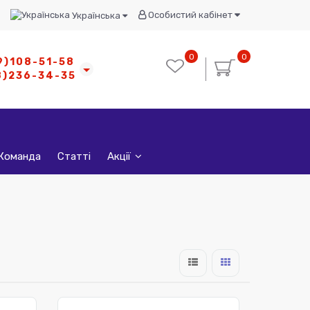
Особистий кабінет
Українська
0
0
9)108-51-58
8)236-34-35
Команда
Статті
Акції