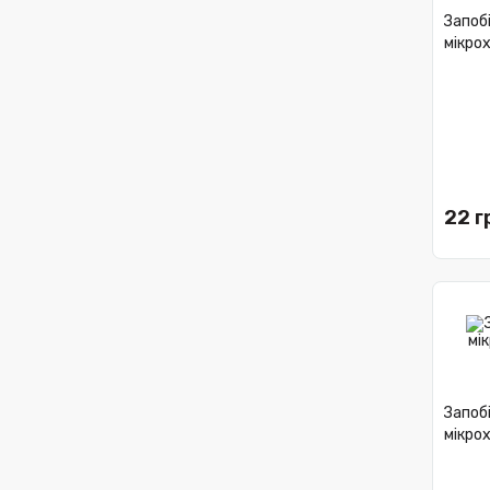
Запоб
мікрох
22 г
Запоб
мікрох