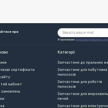
айтеся про
Я принимаю
пользовательское сог
ково
Категорії
ники
Запчастини до пральних м
нкові сертифікати
Запчастини для побутових
пилососів
сайту
Запчастини для роботів
тий кабінет
пилососів
я замовлень
Запчастини для мікрохвил
ки
печей
лка
Запчастини для електричн