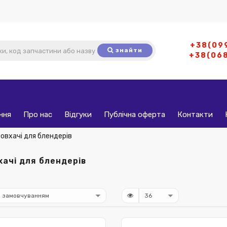
+38(09
знайти
+38(06
ння
Про нас
Відгуки
Публічна оферта
Контакти
овхачі для блендерів
ачі для блендерів