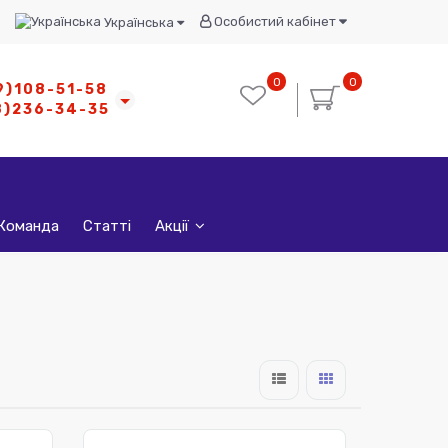
Особистий кабінет
Українська
0
0
9)108-51-58
8)236-34-35
Команда
Статті
Акції