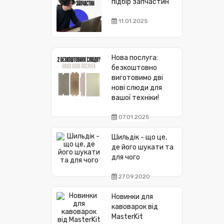
підбір запчастин
11.01.2025
Нова послуга:
безкоштовно
виготовимо дві
нові слюди для
вашої техніки!
07.01.2025
Шильдік - що це,
де його шукати та
для чого
27.09.2020
Новинки для
кавоварок від
MasterKit