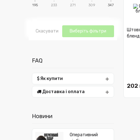
195
233
271
309
347
Штовх
Скасувати
Виберіть фільтри
бленд
FAQ
Як купити
202 
Доставка і оплата
Новини
Оперативний