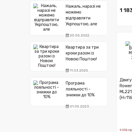
Нажаль, наразі не
1 183
можемо
відправляти
Укрпоштою, але
20.05.2022
Квартира за три
кроки разом із
Новою Поштою!
11.03.2025
Двигу
Програма
Rowent
лояльності -
ML221
знижки до 10%
(H=116
01.05.2023
1 175 гр