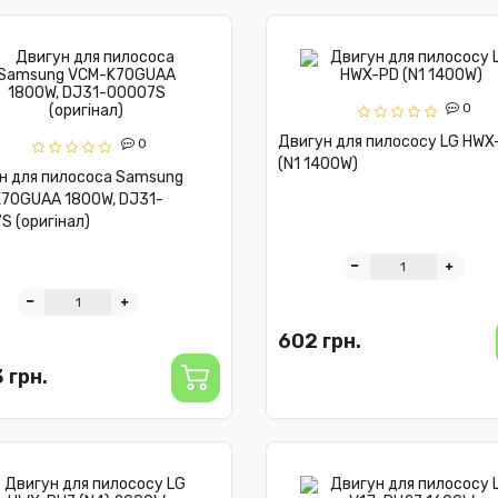
0
Двигун для пилососу LG HWX
0
(N1 1400W)
н для пилососа Samsung
70GUAA 1800W, DJ31-
S (оригінал)
602 грн.
 грн.