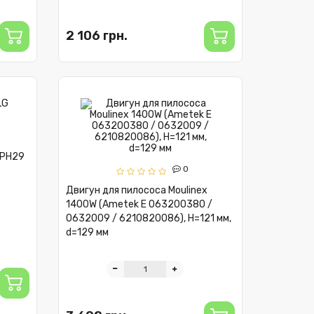
2 106 грн.
-PH29
0
Двигун для пилососа Moulinex
1400W (Ametek E 063200380 /
0632009 / 6210820086), H=121 мм,
d=129 мм