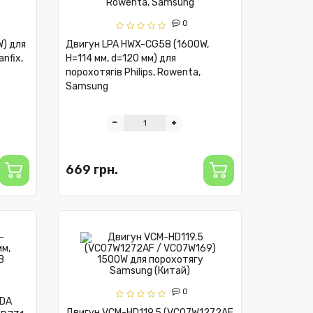
0
) для
Двигун LPA HWX-CG58 (1600W,
anfix,
H=114 мм, d=120 мм) для
порохотягів Philips, Rowenta,
Samsung
669 грн.
0
UDA
Двигун VCM-HD119.5 (VC07W1272AF