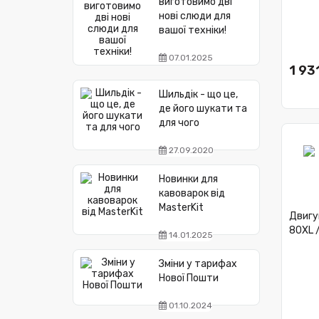
виготовимо дві
нові слюди для
вашої техніки!
07.01.2025
1 931
Шильдік - що це,
де його шукати та
для чого
27.09.2020
Новинки для
кавоварок від
MasterKit
Двигу
80XL 
14.01.2025
Зміни у тарифах
Нової Пошти
01.10.2024