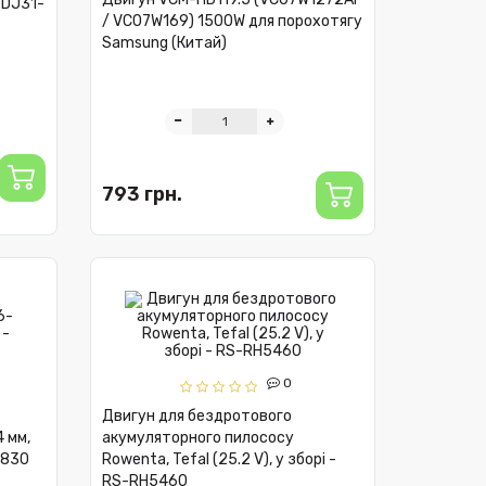
- DJ31-
/ VC07W169) 1500W для порохотягу
Samsung (Китай)
793 грн.
0
Двигун для бездротового
 мм,
акумуляторного пилососу
2830
Rowenta, Tefal (25.2 V), у зборі -
RS-RH5460