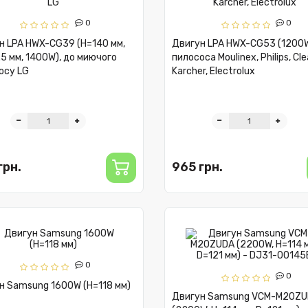
0
0
н LPA HWX-CG39 (H=140 мм,
Двигун LPA HWX-CG53 (1200W
м, 1400W), до миючого
пилососа Moulinex, Philips, Cle
осу LG
Karcher, Electrolux
грн.
965 грн.
0
0
н Samsung 1600W (H=118 мм)
Двигун Samsung VCM-M20Z