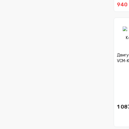
940 
Двигу
VCM-K
1 08