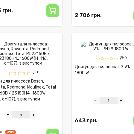
 грн.
2 706 грн.
0
Двигун для пилососа LG V1J
0
1800 W
н для пилососа Bosch,
a, Redmond, Moulinex, Tefal
60B / 23180H4., 1600W
, d=107), з виступом
643 грн.
н.
-20%