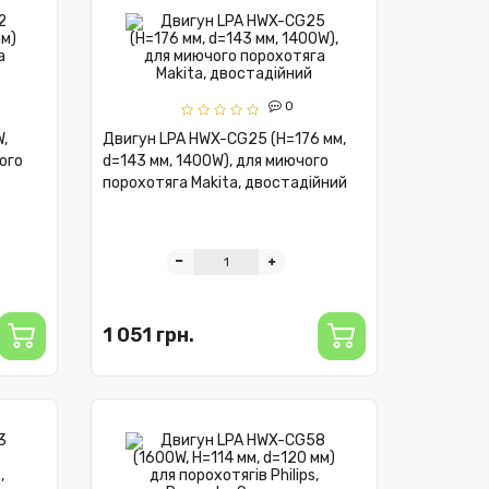
0
,
Двигун LPA HWX-CG25 (H=176 мм,
ого
d=143 мм, 1400W), для миючого
S
порохотяга Makita, двостадійний
1 051 грн.