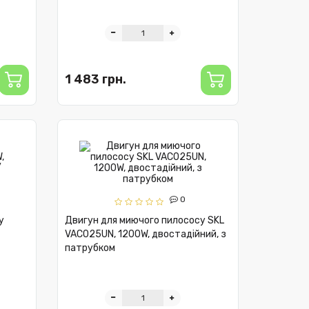
1 483 грн.
0
у
Двигун для миючого пилососу SKL
VAC025UN, 1200W, двостадійний, з
патрубком