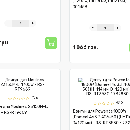
(2200W, H=114 мм, D=121 мм) 
00145B
грн.
1 866 грн.
0
0
н для Moulinex 23150M-L,
Двигун для Powenta 1800W
 - RS-RT9669
(Domeel 463.3.406-50) (H=114
D=120 мм) - RS-RT3530 / 73