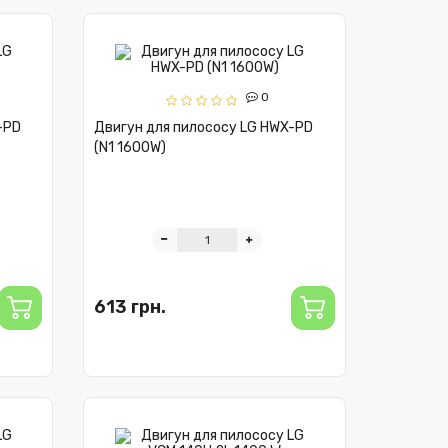
0
-PD
Двигун для пилососу LG HWX-PD
(N1 1600W)
613 грн.