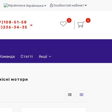
Особистий кабінет
Українська
0
0
9)108-51-58
8)236-34-35
Команда
Статті
Акції
місні мотори