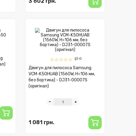
3 602 грн.
ng
0
ал)
Двигун для пилососа Samsung
VCM-K50HUAB (1560W, H=106 мм,
без бортика) - DJ31-00007S
(оригінал)
1 081 грн.