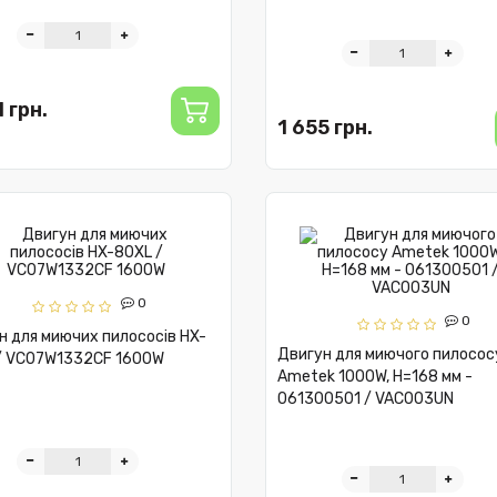
 грн.
1 655 грн.
0
0
н для миючих пилососів HX-
Двигун для миючого пилосос
/ VC07W1332CF 1600W
Ametek 1000W, H=168 мм -
061300501 / VAC003UN