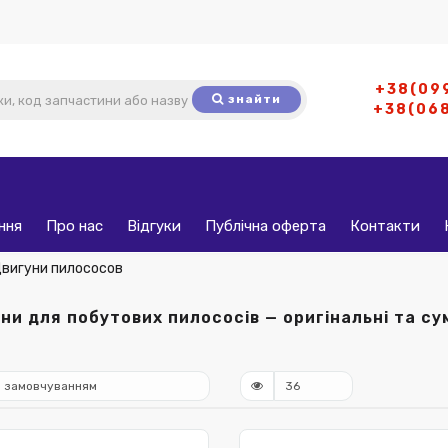
+38(09
знайти
+38(06
ння
Про нас
Відгуки
Публічна оферта
Контакти
вигуни пилососов
ни для побутових пилососів — оригінальні та су