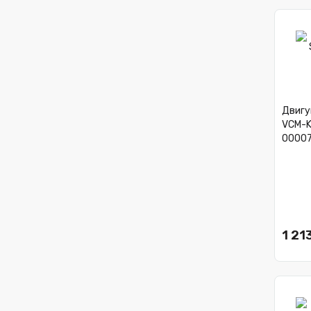
Двигу
VCM-K
00007
1 213