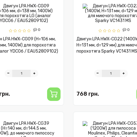
0
0
н LPA HWX-CG09 (H=106 мм,
Двигун LPA HWX-CG22 (1400W
 мм, 1400W) для порохотяга
H=131 мм, d=129 мм) для миюч
налог YDC06 / EAU52809102)
порохотяга Sparky VC1431 M
грн.
768 грн.