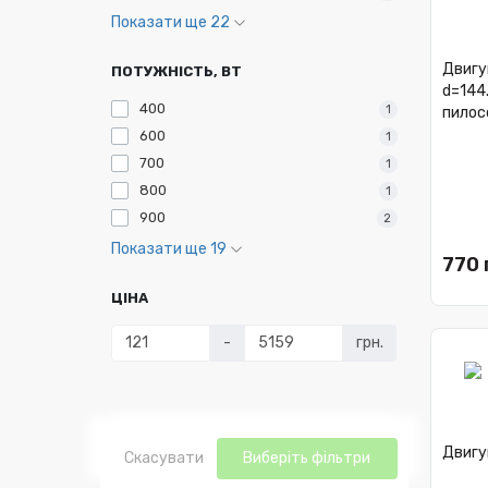
Показати ще 22
Двигу
ПОТУЖНІСТЬ, ВТ
d=144.5 м
400
1
пилос
600
1
700
1
800
1
900
2
Показати ще 19
770 
ЦІНА
-
грн.
Двигу
Скасувати
Виберіть фільтри