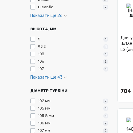
Cleanfix
2
Показати ще 26
ВЫСОТА, ММ
Двигу
5
1
d=138
99.2
1
LG (а
103
1
106
2
107
1
Показати ще 43
704 
ДІАМЕТР ТУРБІНИ
102 мм
2
105 мм
1
105.8 мм
1
106 мм
2
107 мм
2