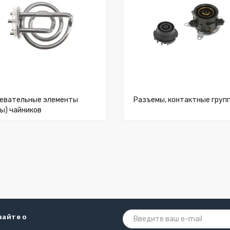
евательные элементы
Разъемы, контактные груп
ы) чайников
вайте о