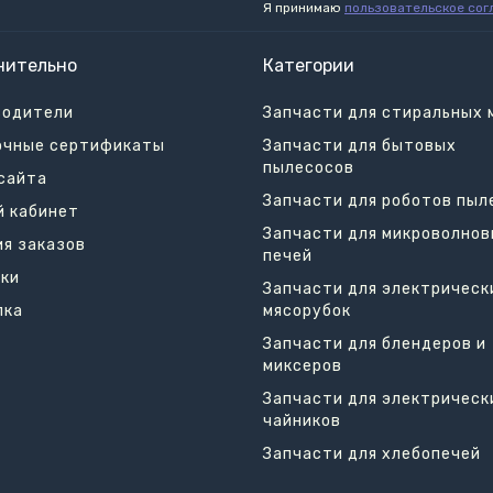
Я принимаю
пользовательское сог
нительно
Категории
водители
Запчасти для стиральных
очные сертификаты
Запчасти для бытовых
пылесосов
сайта
Запчасти для роботов пыл
й кабинет
Запчасти для микроволно
я заказов
печей
ки
Запчасти для электрическ
лка
мясорубок
Запчасти для блендеров и
миксеров
Запчасти для электрическ
чайников
Запчасти для хлебопечей