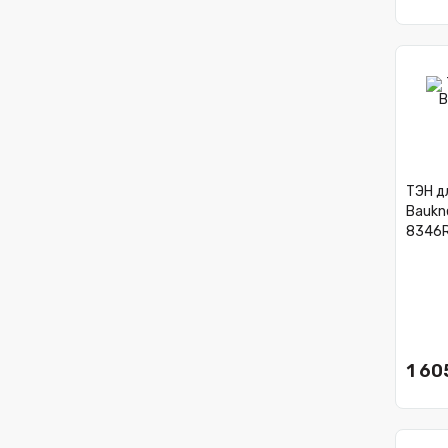
ТЭН дл
Baukne
8346R
1 60