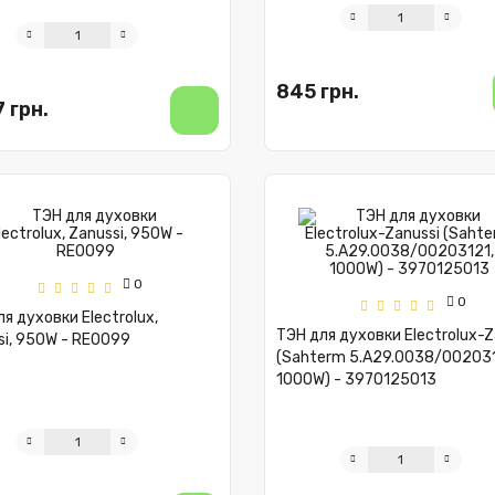
845 грн.
7 грн.
0
0
я духовки Electrolux,
ТЭН для духовки Electrolux-Z
si, 950W - RE0099
(Sahterm 5.A29.0038/002031
1000W) - 3970125013