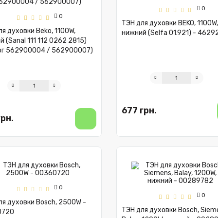
0
0
ТЭН для духовки BEKO, 1100W,
я духовки Beko, 1100W,
нижний (Selfa 01.921) - 462
 (Sanal 111 112 0262 2815)
ог 562900004 / 562900007)
677 грн.
грн.
0
0
ля духовки Bosch, 2500W -
ТЭН для духовки Bosch, Siem
0720