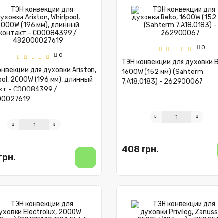
0
0
ТЭН конвекции для духовки B
нвекции для духовки Ariston,
1600W (152 мм) (Sahterm
ool, 2000W (196 мм), длинный
7.A18.0183) - 262900067
кт - C00084399 /
00027619
408 грн.
грн.