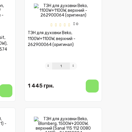
0
ТЭН для духовки Beko,
it,
1100W+1100W, верхний -
0W),
262900064 (оригинал)
9574
1 445 грн.