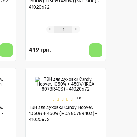
9782
1500W (1050W+450W) (SKL 3418) -
41020672
419 грн.
0
W,
ТЭН для духовки Candy, Hoover,
 -
1050W + 450W (IRCA 8078R403) -
41020672