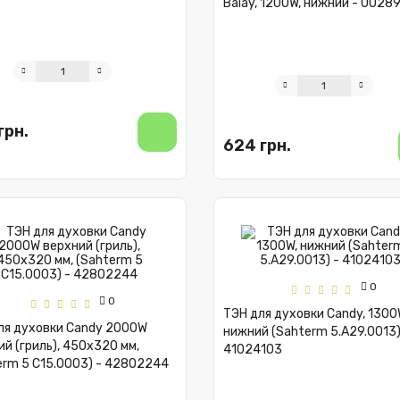
Balay, 1200W, нижний - 0028
грн.
624 грн.
0
0
ТЭН для духовки Candy, 1300
ля духовки Candy 2000W
нижний (Sahterm 5.A29.0013)
й (гриль), 450x320 мм,
41024103
erm 5 C15.0003) - 42802244