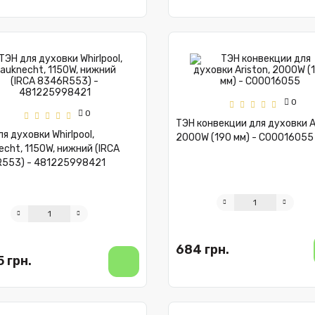
0
0
ТЭН конвекции для духовки Ar
я духовки Whirlpool,
2000W (190 мм) - C00016055
cht, 1150W, нижний (IRCA
553) - 481225998421
684 грн.
5 грн.