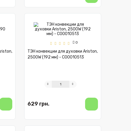
0
iston,
ТЭН конвекции для духовки Ariston,
2500W (192 мм) - C00010513
629 грн.