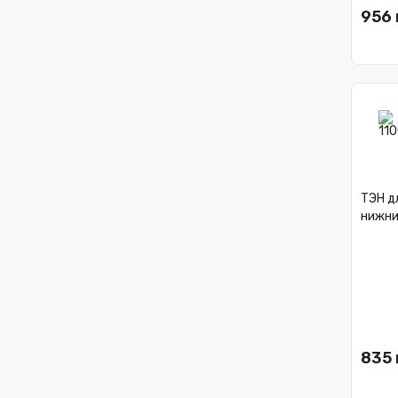
956 
ТЭН дл
нижни
835 