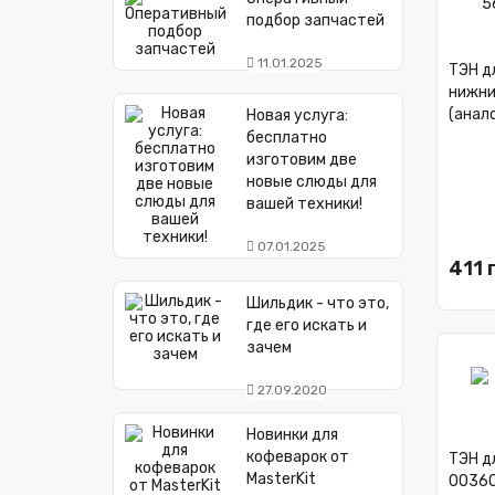
подбор запчастей
11.01.2025
ТЭН дл
нижний
(анал
Новая услуга:
бесплатно
изготовим две
новые слюды для
вашей техники!
07.01.2025
411 
Шильдик - что это,
где его искать и
зачем
27.09.2020
Новинки для
кофеварок от
ТЭН д
MasterKit
0036