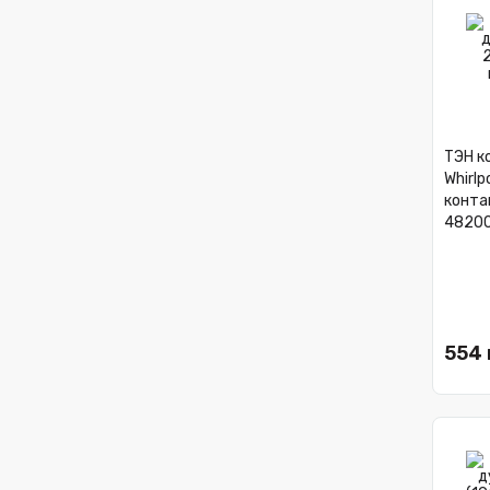
ТЭН ко
Whirlp
конта
4820
554 