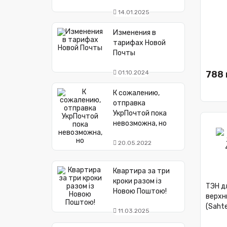
14.01.2025
Изменения в
тарифах Новой
Почты
01.10.2024
788 
К сожалению,
отправка
УкрПочтой пока
невозможна, но
20.05.2022
Квартира за три
кроки разом із
ТЭН д
Новою Поштою!
верхни
(Saht
11.03.2025