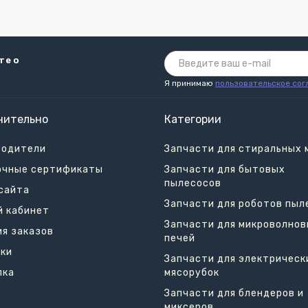
те о
Я принимаю
пользовательское сог
нительно
Категории
водители
Запчасти для стиральных
очные сертификаты
Запчасти для бытовых
пылесосов
сайта
Запчасти для роботов пыл
й кабинет
Запчасти для микроволно
я заказов
печей
ки
Запчасти для электрическ
лка
мясорубок
Запчасти для блендеров и
миксеров