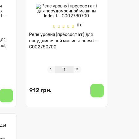
0
Реле уровня (прессостат) для
для
посудомоечной машины Indesit -
ol,
C002780700
912 грн.