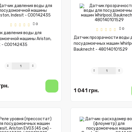
0
0
к давления воды для
Датчик прозрачности воды 
омоечной машины Ariston,
посудомоечных машин Whirlpo
it - C00142435
Bauknecht - 480140101529
грн.
1 041 грн.