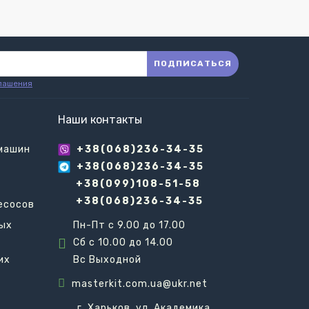
ПОДПИСАТЬСЯ
лашения
Наши контакты
 машин
+38(068)236-34-35
+38(068)236-34-35
+38(099)108-51-58
+38(068)236-34-35
есосов
вых
Пн-Пт с 9.00 до 17.00
Сб с 10.00 до 14.00
их
Вс Выходной
masterkit.com.ua@ukr.net
г. Харьков, ул. Академика