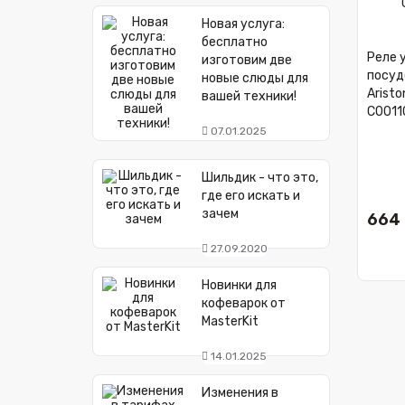
Новая услуга:
бесплатно
Реле 
изготовим две
посуд
новые слюды для
Aristo
вашей техники!
C0011
07.01.2025
Шильдик - что это,
где его искать и
зачем
664 
27.09.2020
Новинки для
кофеварок от
MasterKit
14.01.2025
Изменения в