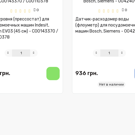
0
0
уровня (прессостат) для
Датчик-расходомер воды
омоечных машин Indesit,
(флоуметр) для посудомоеч
n EVO3 (45 см) - C00143370 /
машин Bosch, Siemens - 004
0378
грн.
936 грн.
Нет в наличии