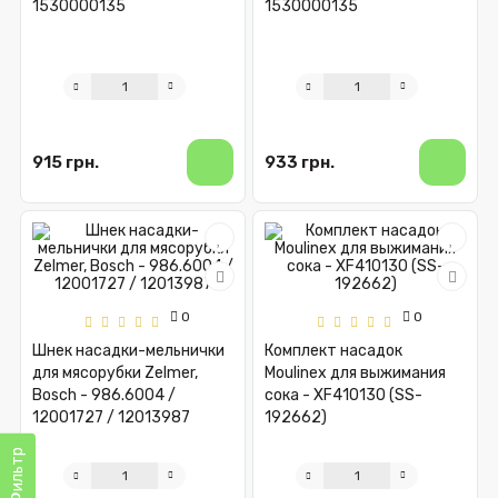
1530000135
1530000135
915 грн.
933 грн.
0
0
Шнек насадки-мельнички
Комплект насадок
для мясорубки Zelmer,
Moulinex для выжимания
Bosch - 986.6004 /
сока - XF410130 (SS-
12001727 / 12013987
192662)
Фильтр