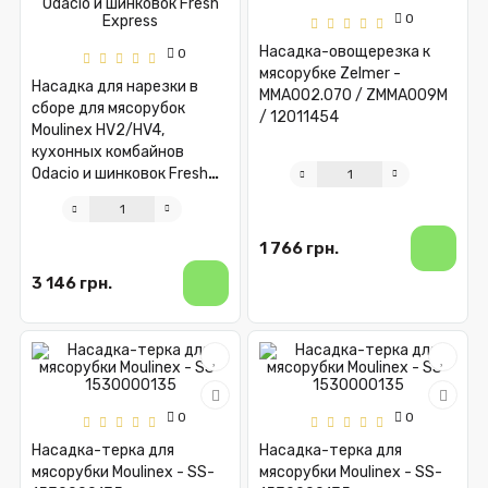
0
Насадка-овощерезка к
0
мясорубке Zelmer -
Насадка для нарезки в
MMA002.070 / ZMMA009M
сборе для мясорубок
/ 12011454
Moulinex HV2/HV4,
кухонных комбайнов
Odacio и шинковок Fresh
Express
1 766 грн.
3 146 грн.
0
0
Насадка-терка для
Насадка-терка для
мясорубки Moulinex - SS-
мясорубки Moulinex - SS-