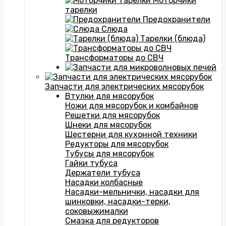
Моторчики
тарелки
Предохранители
Слюда
Тарелки (блюда)
Трансформаторы до СВЧ
Запчасти для электрических мясорубок
Втулки для мясорубок
Ножи для мясорубок и комбайнов
Решетки для мясорубок
Шнеки для мясорубок
Шестерни для кухонной техники
Редукторы для мясорубок
Тубусы для мясорубок
Гайки тубуса
Держатели тубуса
Насадки колбасные
Насадки-мельнички, насадки для
шинковки, насадки-терки,
соковыжималки
Смазка для редукторов