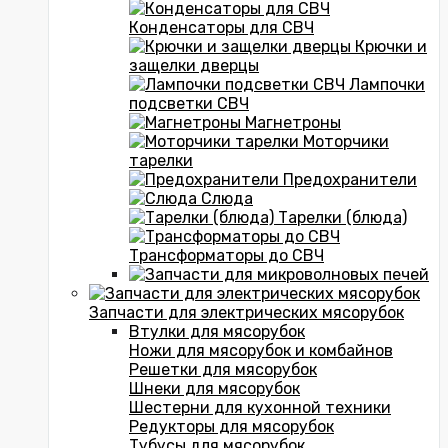
Конденсаторы для СВЧ
Крючки и
защелки дверцы
Лампочки
подсветки СВЧ
Магнетроны
Моторчики
тарелки
Предохранители
Слюда
Тарелки (блюда)
Трансформаторы до СВЧ
Запчасти для электрических мясорубок
Втулки для мясорубок
Ножи для мясорубок и комбайнов
Решетки для мясорубок
Шнеки для мясорубок
Шестерни для кухонной техники
Редукторы для мясорубок
Тубусы для мясорубок