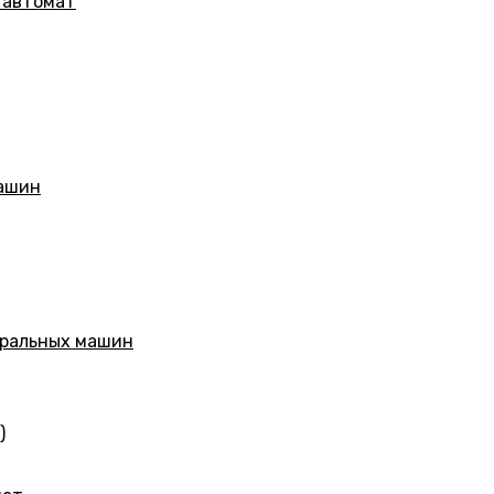
 автомат
машин
иральных машин
)