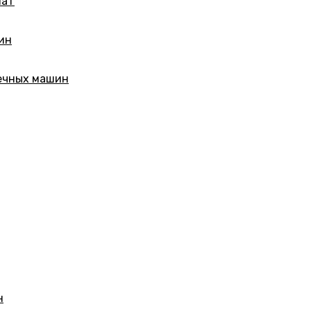
мат
ин
ечных машин
н