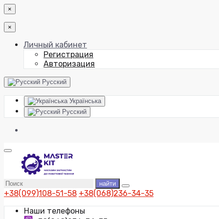
×
×
Личный кабинет
Регистрация
Авторизация
Русский
Українська
Русский
найти
+38(099)108-51-58
+38(068)236-34-35
Наши телефоны