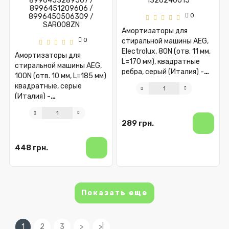
0
Амортизаторы для
0
стиральной машины AEG,
Electrolux, 80N (отв. 11 мм,
Амортизаторы для
L=170 мм), квадратные
стиральной машины AEG,
ребра, серый (Италия) -
100N (отв. 10 мм, L=185 мм)
1326240015
квадратные, серые
(Италия) -
8996453289507 /
8996451209606 /
289 грн.
8996450506309 /
SAR008ZN
448 грн.
Показать еще
1
2
3
>
>|