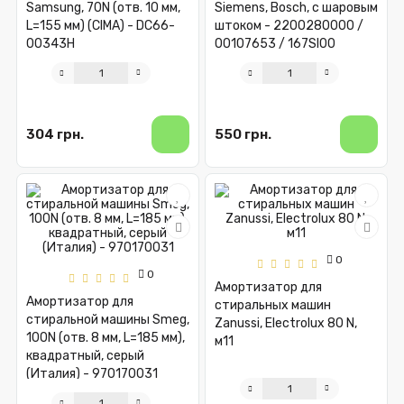
Samsung, 70N (отв. 10 мм,
Siemens, Bosch, с шаровым
L=155 мм) (CIMA) - DC66-
штоком - 2200280000 /
00343H
00107653 / 167SI00
304 грн.
550 грн.
0
0
Амортизатор для
Амортизатор для
стиральных машин
стиральной машины Smeg,
Zanussi, Electrolux 80 N,
100N (отв. 8 мм, L=185 мм),
м11
квадратный, серый
(Италия) - 970170031