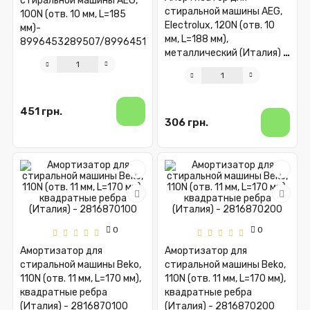
стиральной машины AEG,
стиральной машины AEG,
100N (отв. 10 мм, L=185
Electrolux, 120N (отв. 10
мм)-
мм, L=188 мм),
8996453289507/8996451209606/899645050630
металлический (Италия) -
8996451471610
451 грн.
306 грн.
0
0
Амортизатор для
Амортизатор для
стиральной машины Beko,
стиральной машины Beko,
110N (отв. 11 мм, L=170 мм),
110N (отв. 11 мм, L=170 мм),
квадратные ребра
квадратные ребра
(Италия) - 2816870100
(Италия) - 2816870200