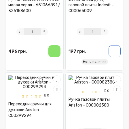
малая серая - 651066891 /
газовой плиты Indesit -
326158600
C00065009
496 грн.
197 грн.
Нет в наличии
0
0
Ручка газовой плиты
Переходник ручки для
Ariston - C00082380
духовки Ariston -
C00299294