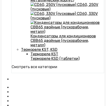
металлический корпус)
CD60, 250V
(пусковые)
CD60, 330V
(пусковые)
Конденсаторы для кондиционеров
CBB65 двойные (пускорабочие,
металл)
Термореле KST, KSD
Термореле KST
Термореле KSD (таблетки)
Смотреть все категории
На главную
Доставка
Оплата
Возврат
О нас