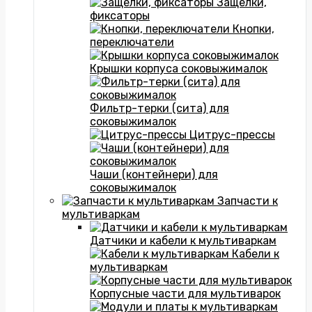
Защелки,
фиксаторы
Кнопки,
переключатели
Крышки корпуса соковыжималок
Фильтр-терки (сита) для
соковыжималок
Цитрус-прессы
Чаши (контейнери) для
соковыжималок
Запчасти к
мультиваркам
Датчики и кабели к мультиваркам
Кабели к
мультиваркам
Корпусные части для мультиварок