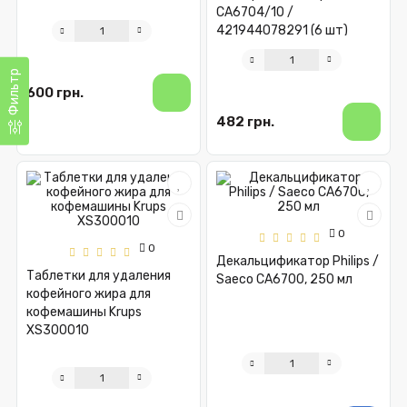
CA6704/10 /
421944078291 (6 шт)
Фильтр
600 грн.
482 грн.
0
0
Декальцификатор Philips /
Таблетки для удаления
Saeco CA6700, 250 мл
кофейного жира для
кофемашины Krups
XS300010