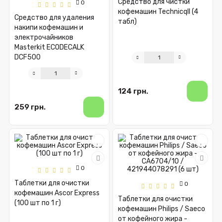
Средство для чистки
0
кофемашин Technicqll (4
Средство для удаления
табл)
накипи кофемашин и
электрочайников
Masterkit ECODECALK
DCF500
124 грн.
259 грн.
0
Таблетки для очистки
0
кофемашин Ascor Express
Таблетки для очистки
(100 шт по 1 г)
кофемашин Philips / Saeco
от кофейного жира -