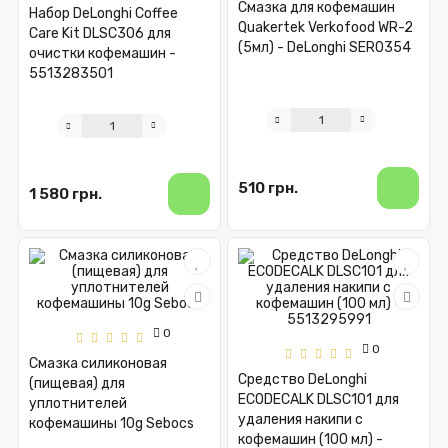
Смазка для кофемашин
Набор DeLonghi Coffee
Quakertek Verkofood WR-2
Care Kit DLSC306 для
(5мл) - DeLonghi SER0354
очистки кофемашин -
5513283501
510 грн.
1 580 грн.
0
0
Смазка силиконовая
Средство DeLonghi
(пищевая) для
ECODECALK DLSC101 для
уплотнителей
удаления накипи с
кофемашины 10g Sebocs
кофемашин (100 мл) -