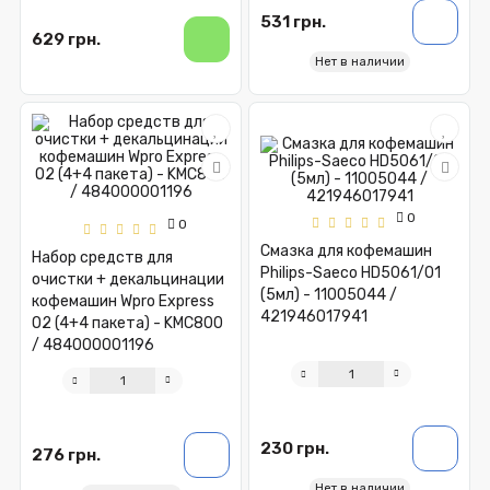
531 грн.
629 грн.
Нет в наличии
0
0
Смазка для кофемашин
Набор средств для
Philips-Saeco HD5061/01
очистки + декальцинации
(5мл) - 11005044 /
кофемашин Wpro Express
421946017941
O2 (4+4 пакета) - KMC800
/ 484000001196
230 грн.
276 грн.
Нет в наличии