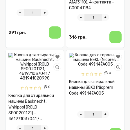
A1A13110), 4 контакта -
C00041184
291 грн.
316 грн.
0
Кнопка для стиральной
0
машины BEKO (Nicprem
Code 49) 147AC05
Кнопка для стиральной
машины Bauknecht,
Whirlpool (ROLD
SE00201121) -
461971037041 /
481941028998