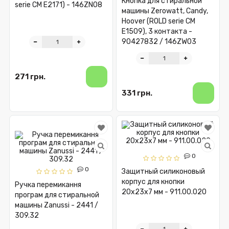
Кнопка для стиральной
serie CM E2171) - 146ZN08
машины Zerowatt, Candy,
Hoover (ROLD serie CM
E1509), 3 контакта -
90427832 / 146ZW03
271 грн.
331 грн.
0
0
Защитный силиконовый
корпус для кнопки
Ручка перемикання
20x23x7 мм - 911.00.020
програм для стиральной
машины Zanussi - 2441 /
309.32