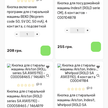
Кнопка для посудомойной
Кнопка включения
машины Indesit (ROLD serie
программ для стиральной
CM), 6 контактов -
машины BEKO (Nicprem
C00104878
code 50, 5V DC, 50 mA), 4
контакта, с подсветкой
255 грн.
208 грн.
0
0
Кнопка для стиральной
Кнопка для стиральной
машины Ariston (ROLD
машины Ariston, Indesit,
series SA A1A15110) -
Whirlpool (ROLD SA
C00058465 / 146AR19