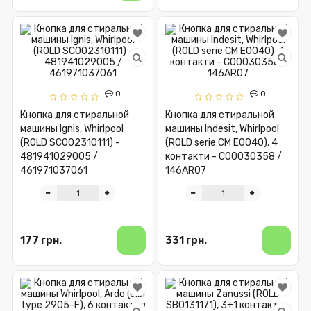
0
0
Кнопка для стиральной
Кнопка для стиральной
машины Ignis, Whirlpool
машины Indesit, Whirlpool
(ROLD SC002310111) -
(ROLD serie CM E0040), 4
481941029005 /
контакти - C00030358 /
461971037061
146AR07
177 грн.
331 грн.