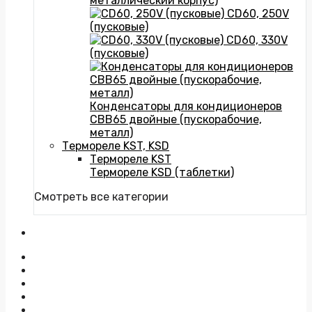
металлический корпус)
CD60, 250V
(пусковые)
CD60, 330V
(пусковые)
Конденсаторы для кондиционеров
CBB65 двойные (пускорабочие,
металл)
Термореле KST, KSD
Термореле KST
Термореле KSD (таблетки)
Смотреть все категории
На главную
Доставка
Оплата
Возврат
О нас