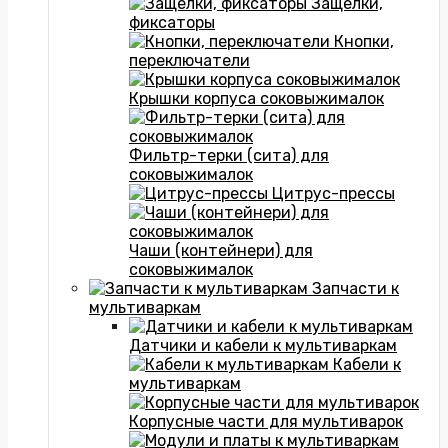
Защелки,
фиксаторы
Кнопки,
переключатели
Крышки корпуса соковыжималок
Фильтр-терки (сита) для
соковыжималок
Цитрус-прессы
Чаши (контейнери) для
соковыжималок
Запчасти к
мультиваркам
Датчики и кабели к мультиваркам
Кабели к
мультиваркам
Корпусные части для мультиварок