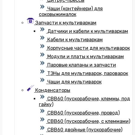
Цитрус-прессы
Чаши (контейнери) для
соковыжималок
Запчасти к мультиваркам
Датчики и кабели к мультиваркам
Кабели к мультиваркам
Корпусные части для мультиварок
Модули и платы к мультиваркам
Паровые клапаны и запчасти
ТЭНы для мультиварок, пароварок
Чаши для мультиварок
Конденсаторы
CBB60 (пускорабочие, клеммы, под
гайку)
CBB60 (пускорабочие, провод)
CBB60 (пускорабочие, с клеммами)
CBB60 двойные (пускорабочие)