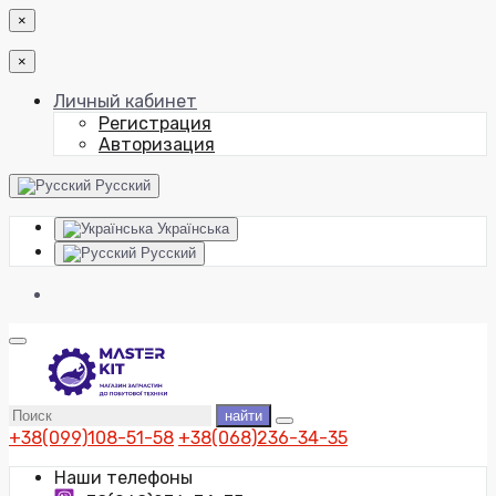
×
×
Личный кабинет
Регистрация
Авторизация
Русский
Українська
Русский
найти
+38(099)108-51-58
+38(068)236-34-35
Наши телефоны